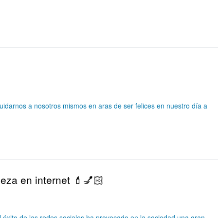
idarnos a nosotros mismos en aras de ser felices en nuestro día a
leza en internet 💄💅🏻
El éxito de las redes sociales ha provocado en la sociedad una gran